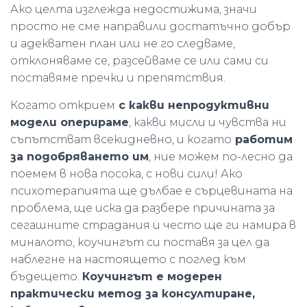
Ако целта изглежда недостижима, значи
просто не сме направили достатъчно добър
и адекватен план или не го следваме,
отклоняваме се, разсейваме се или сами си
поставяме пречки и препятствия.
Когато открием
с какви непродуктивни
модели оперираме
, какви мисли и чувства ни
съпътстват всекидневно, и когато
работим
за подобряването им
, ние можем по-лесно да
поемем в нова посока, с нови сили! Ако
психотерапията ще дълбае е сърцевината на
проблема, ще иска да разбере причината за
сегашните страдания и често ще ги намира в
миналото, коучингът си поставя за цел да
наблегне на настоящето с поглед към
бъдещето.
Коучингът е модерен
практически метод за консултиране,