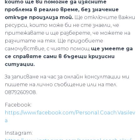
който ще ви помогне да изясните
проблема в реално време, без значение
откъде произлиза той.
Ще отключите важни
ресурси, които може би не сте знаели, че
притежавате и ще разберете, че можете на
разчитате на тях. Ще придобиете
самочувствие, с чиято помощ
ще умеете да
се справяте сами в бъдещи кризисни
ситуации.
За записване на час за онлайн консултации ми
пишете на лично съобщение или на тел.
0879260908.
Facebook:
https://www.facebook.com/Personal.Coach.Vasilev
a
Instagram: