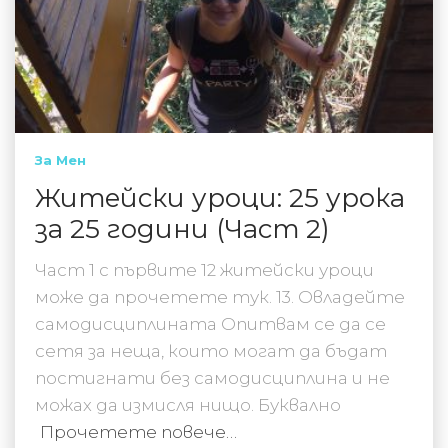
За Мен
Житейски уроци: 25 урока
за 25 години (Част 2)
Част 1 с първите 12 житейски уроци
може да прочетете тук. 13. Овладейте
самодисциплината Опитвам се да се
сетя за неща, които могат да бъдат
постигнати без самодисциплина и не
можах да измисля нищо. Буквално
Прочетете повече…