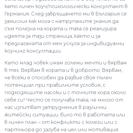
като личен коуч/психологически консултант в
Германия. След завръщането ми в България се
замислих как мога с натрупаните знания да
съм полезна на хората и така се реализира
идеята за тази страница, както и за
предлаганата от мен услуга за индивидуални
коучинг консултации.
Като млад човек имам големи мечти и вярвам
в тях. Вярвам в хората и в доброто. Вярвам,
че всеки е способен да развие своя пълен
потенциал при правилните условия, с
подходящите насоки и с точните хора около
себе си! Често се получава така, че много от
нас изпитват затруднения в различни
житейски ситуации, било то в работата или
в личен план – от конфликти с колеги или с
партньора до загуба на цел или мотивация.