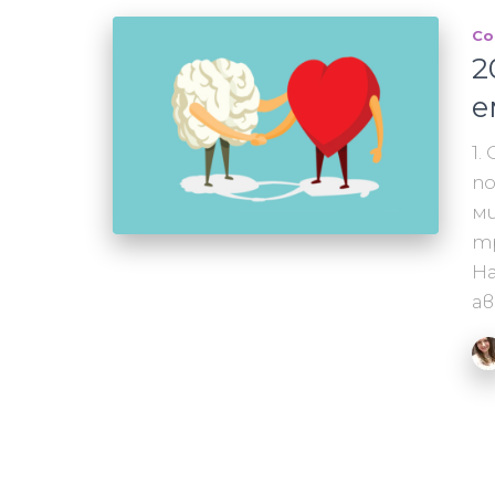
Co
2
е
1.
по
ми
тр
На
а