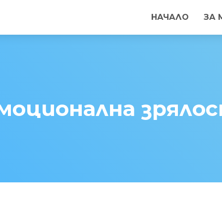
НАЧАЛО
ЗА 
моционална зряло