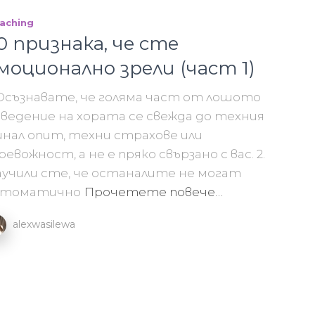
aching
0 признака, че сте
моционално зрели (част 1)
 Осъзнавате, че голяма част от лошото
ведение на хората се свежда до техния
нал опит, техни страхове или
евожност, а не е пряко свързано с вас. 2.
учили сте, че останалите не могат
втоматично
Прочетете повече…
alexwasilewa