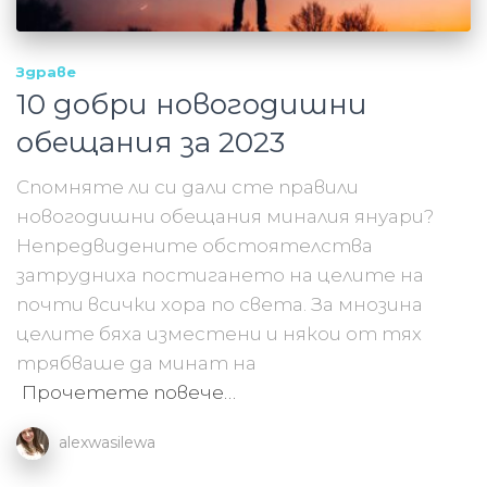
Здраве
10 добри новогодишни
обещания за 2023
Спомняте ли си дали сте правили
новогодишни обещания миналия януари?
Непредвидените обстоятелства
затрудниха постигането на целите на
почти всички хора по света. За мнозина
целите бяха изместени и някои от тях
трябваше да минат на
Прочетете повече…
alexwasilewa