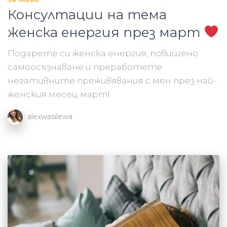
Консултации на тема
женска енергия през март
Подарете си женска енергия, повишено
самоосъзнаване и преработете
негативните преживявания с мен през най-
женския месец март!
alexwasilewa