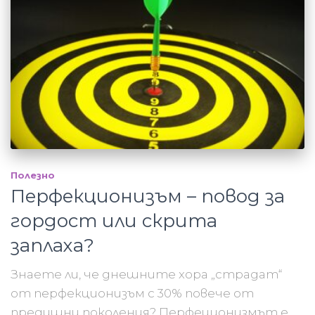
Полезно
Перфекционизъм – повод за
гордост или скрита
заплаха?
Знаете ли, че днешните хора „страдат“
от перфекционизъм с 30% повече от
предишни поколения? Перфеционизмът е