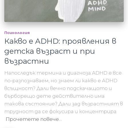
Психология
Какво е ADHD: проявления в
детска възраст и при
възрастни
Напоследък термина и диагноза ADHD е все
по-разпознаваем, но знаем ли какво е ADHD
всъщност? Дали вечно подскачащото и
бърборещо дете действително има
такова състояние? Дали зад възрастният в
трудност да се фокусира и концентрира
Прочетете повече…