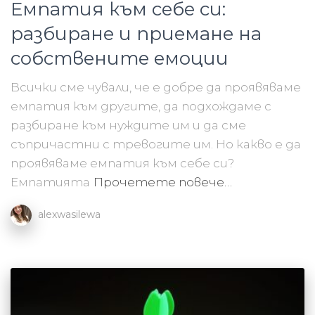
Емпатия към себе си:
разбиране и приемане на
собствените емоции
Всички сме чували, че е добре да проявяваме
емпатия към другите, да подхождаме с
разбиране към нуждите им и да сме
съпричастни с тревогите им. Но какво е да
проявяваме емпатия към себе си?
Емпатията
Прочетете повече…
alexwasilewa