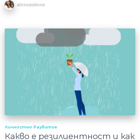
alexwasilewa
Личностно Развитие
Какво е резилиентност и как