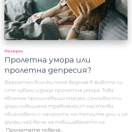
Полезно
Пролетна умора или
пролетна депресия?
Вероятно всички поне веднъж в живота си
сте чували израза пролетна умора. Това
явление причиняващо мързел, сънливост и
дори повишена тревожност настъпва
обикновено с началото на топлите дни и се
дължи най-вече на повишаването на
Прочетете повече…