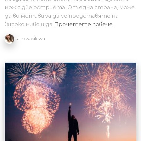
нож с две остриета. От една страна, може
да ви мотивира да се представяте на
високо ниво и да
Прочетете повече…
alexwasilewa