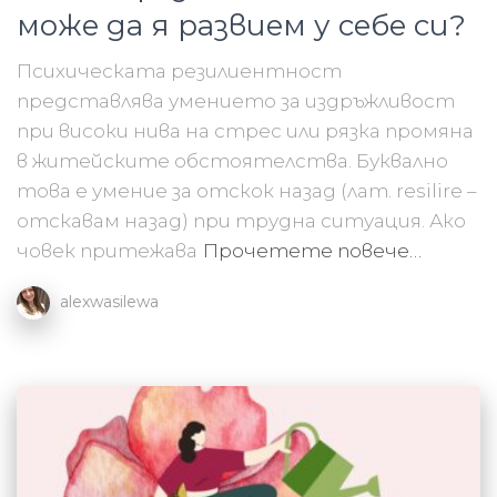
може да я развием у себе си?
Психическата резилиентност
представлява умението за издръжливост
при високи нива на стрес или рязка промяна
в житейските обстоятелства. Буквално
това е умение за отскок назад (лат. resilire –
отскавам назад) при трудна ситуация. Ако
човек притежава
Прочетете повече…
alexwasilewa