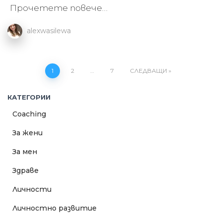
Прочетете повече…
alexwasilewa
Навигация
1
2
…
7
СЛЕДВАЩИ
КАТЕГОРИИ
Coaching
За жени
За мен
Здраве
Личности
Личностно развитие