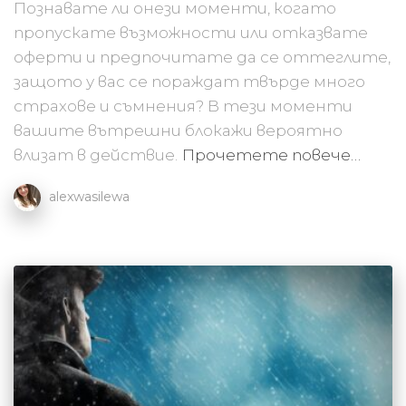
Познавате ли онези моменти, когато
пропускате възможности или отказвате
оферти и предпочитате да се оттеглите,
защото у вас се пораждат твърде много
страхове и съмнения? В тези моменти
вашите вътрешни блокажи вероятно
влизат в действие.
Прочетете повече…
alexwasilewa