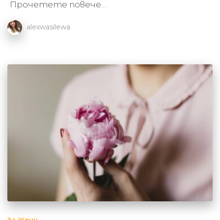
Прочетете повече…
alexwasilewa
За Жени