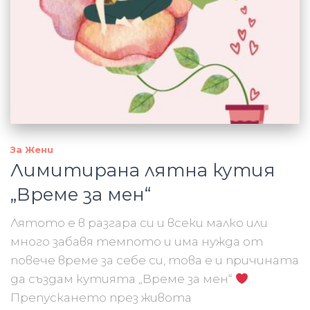
За Жени
Лимитирана лятна кутия
„Време за мен“
Лятото е в разгара си и всеки малко или
много забавя темпото и има нужда от
повече време за себе си, това е и причината
да създам кутията „Време за мен“
.
Препускането през живота