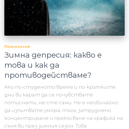
Психология
Зимна депресия: какво е
това и как да
противодействаме?
Ако по-студеното време и по-кратките
дни ви карат да се почувствате
потиснати, не сте сами. Не е необичайно
да изпитвате умора, тъга, затруднено
концентриране и прекъсване на графика на
съня ви през зимния сезон. Това