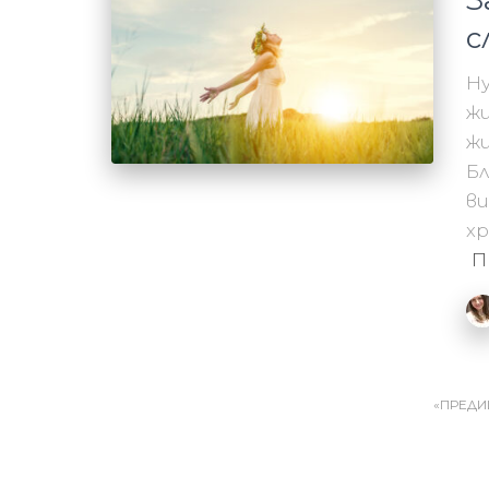
З
с
Н
ж
жи
Бл
ви
хр
П
Навигация
ПРЕД