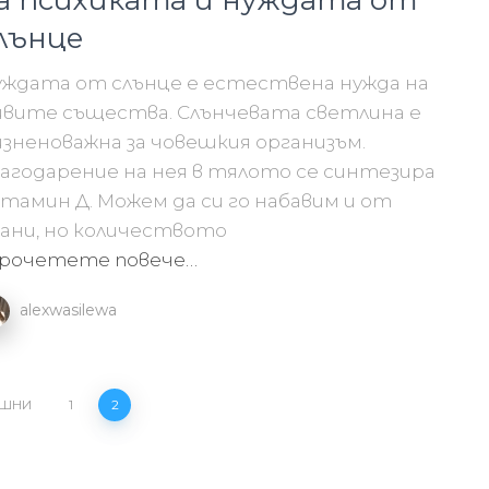
а психиката и нуждата от
лънце
уждата от слънце е естествена нужда на
ивите същества. Слънчевата светлина е
зненоважна за човешкия организъм.
агодарение на нея в тялото се синтезира
тамин Д. Можем да си го набавим и от
ани, но количеството
рочетете повече…
alexwasilewa
ИШНИ
1
2