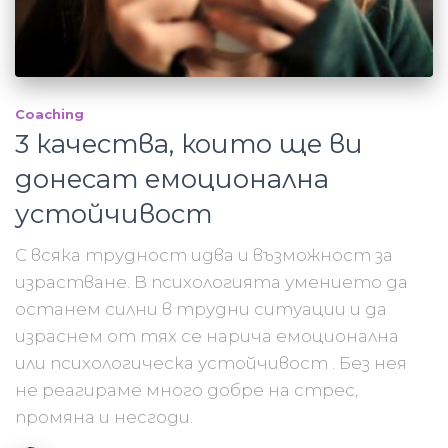
Coaching
3 качества, които ще ви
донесат емоционална
устойчивост
С всяка трудност идва и възможност за
израстване. В психологията умението да
останем силни в трудни ситуации и да
израснем от тях се нарича емоционална
или психологическа устойчивост . Без нея
не реагираме много добре на стрес,
промяна и несгоди.