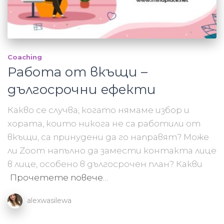
Coaching
Работа от вкъщи –
дългосрочни ефекти
Какво се случва, когато нямаме избор и
хората, които никога не са работили от
вкъщи, са принудени да го направят? Може
ли Zoom напълно да замести контакта лице
в лице, особено в дългосрочен план? Какви
Прочетете повече…
alexwasilewa