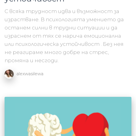
С всяка трудност идва и възможност за
израстване. В психологията умението да
останем силни в трудни ситуации и да
израснем от тях се нарича емоционална
или психологическа устойчивост . Без нея
не реагираме много добре на стрес,
промяна и несгоди.
alexwasilewa