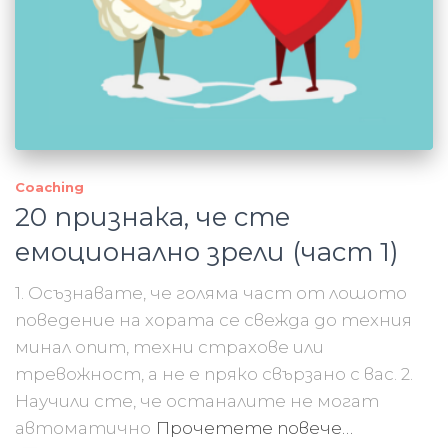
Coaching
20 признака, че сте
емоционално зрели (част 1)
1. Осъзнавате, че голяма част от лошото
поведение на хората се свежда до техния
минал опит, техни страхове или
тревожност, а не е пряко свързано с вас. 2.
Научили сте, че останалите не могат
автоматично
Прочетете повече…