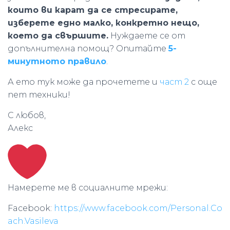
които ви карат да се стресирате,
изберете едно малко, конкретно нещо,
което да свършите.
Нуждаете се от
допълнителна помощ? Опитайте
5-
минутното правило
.
А ето тук може да прочетете и
част 2
с още
пет техники!
С любов,
Алекс
Намерете ме в социалните мрежи:
Facebook:
https://www.facebook.com/Personal.Co
ach.Vasileva