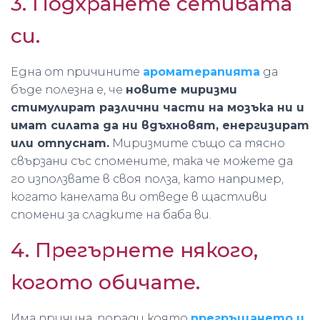
3. Подхранете сетивата
си.
Една от причините
ароматерапията
да
бъде полезна е, че
новите миризми
стимулират различни части на мозъка ни и
имат силата да ни вдъхновят, енергизират
или отпуснат.
Миризмите също са тясно
свързани със спомените, така че можете да
го използвате в своя полза, като например,
когато канелата ви отведе в щастливи
спомени за сладките на баба ви.
4. Прегърнете някого,
когото обичате.
Има причина, поради която
прегръщането и