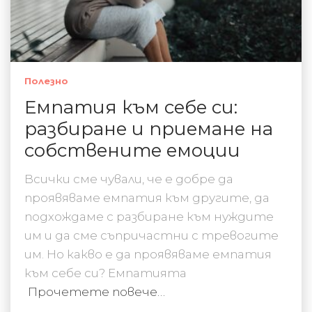
Полезно
Емпатия към себе си:
разбиране и приемане на
собствените емоции
Всички сме чували, че е добре да
проявяваме емпатия към другите, да
подхождаме с разбиране към нуждите
им и да сме съпричастни с тревогите
им. Но какво е да проявяваме емпатия
към себе си? Емпатията
Прочетете повече…