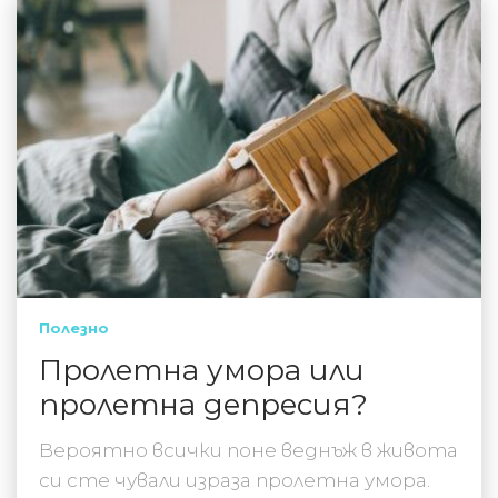
Полезно
Пролетна умора или
пролетна депресия?
Вероятно всички поне веднъж в живота
си сте чували израза пролетна умора.