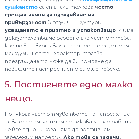
гушкането
са станали толкова
често
срещан начин за изразяване на
привързаност
в различни култури:
усещането е приятно и успокояващо
. И има
доказателства, че особено ако част от това,
което ви е влошавало настроението, е имало
междуличностен характер, тогава
прегръщането може да ви помогне да
повишите настроението си още повече.
5. Постигнете едно малко
нещо.
Понякога част от чувството на напрежение
идва от там, че имаме толкова много работа,
че все едно никога няма да постигнем
забележим напредък.
Ако това са задачи,