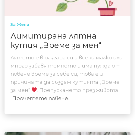
За Жени
Лимитирана лятна
кутия „Време за мен“
Лятото е в разгара си и всеки малко или
много забавя темпото и има нужда от
повече време за себе си, това е и
причината да създам кутията „Време
за мен“
. Препускането през живота
Прочетете повече…