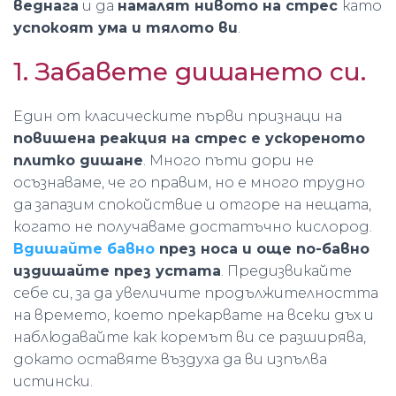
веднага
и да
намалят нивото на стрес
като
успокоят ума и тялото ви
.
1. Забавете дишането си.
Един от класическите първи признаци на
повишена реакция на стрес е ускореното
плитко дишане
. Много пъти дори не
осъзнаваме, че го правим, но е много трудно
да запазим спокойствие и отгоре на нещата,
когато не получаваме достатъчно кислород.
Вдишайте бавно
през носа и още по-бавно
издишайте през устата
. Предизвикайте
себе си, за да увеличите продължителността
на времето, което прекарвате на всеки дъх и
наблюдавайте как коремът ви се разширява,
докато оставяте въздуха да ви изпълва
истински.