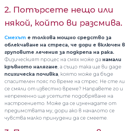
2. Потърсете нещо или
някой, който ви разсмива.
Смехът
е толкова мощно средство за
облекчаване на стреса, че дори е включен в
груповите лечения за подкрепа на рака.
Физическият процес на смях може да
намали
кръвното налягане
, а също така ще ви даде
психическа почивка
, която може да бъде
спасителен пояс по време на стрес. Не сте ли
се смяли от известно време? Направете го и
непременно ще усетите подобряване на
настроението. Може да се изненадате от
предимствата му, дори ако в началото се
чувства малко принудени да се смеете.