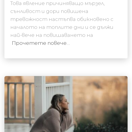
Това явление причиняващо мързел,
сънливост и дори повишена
тревожност настъпва обикновено с
началото на топлите дни и се дължи
най-вече на повишаването на
Прочетете повече…